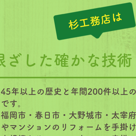
​杉工務店は
に根ざした確かな技
45年以上の歴史と年間200件以上
店です。
に福岡市・春日市・大野城市・太宰
宅やマンションのリフォームを手掛