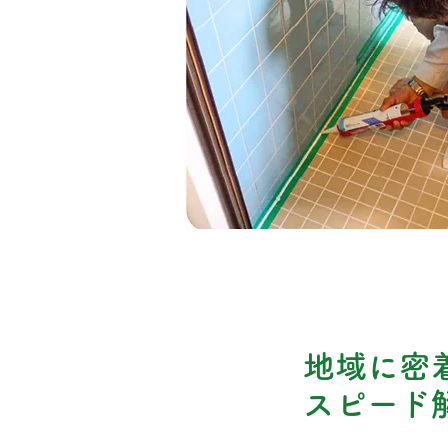
地域に密
04
スピード