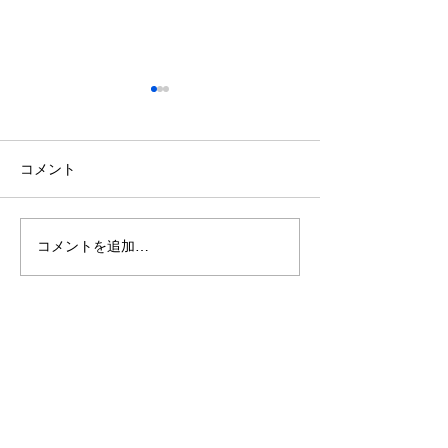
コメント
休業日のお知ら
コメントを追加…
【2日間限定】最新のキッ
チン・お風呂・トイレを
体感できるイベントを開
催