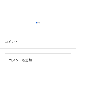
コメント
休業日のお知ら
コメントを追加…
【2日間限定】最新のキッ
チン・お風呂・トイレを
体感できるイベントを開
催