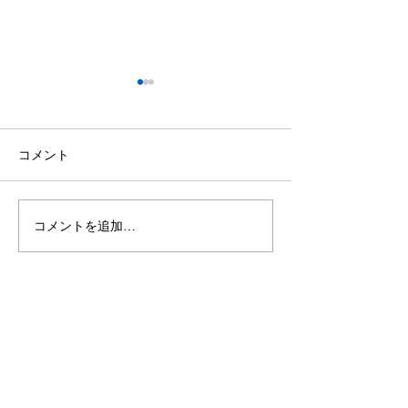
コメント
休業日のお知ら
コメントを追加…
【2日間限定】最新のキッ
チン・お風呂・トイレを
体感できるイベントを開
催