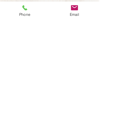
Phone
Email
HOME
お知らせ
​施工事例
事業内容
リペア（補修）
リフレッシュ（改装）
リモデル（大改装）
リノベーション