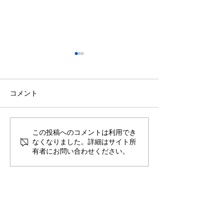
コメント
築22年マンション｜水ま
【子育て世代】
この投稿へのコメントは利用でき
なくなりました。詳細はサイト所
わりと内装を一新したリ
ション フルリ
有者にお問い合わせください。
フォーム