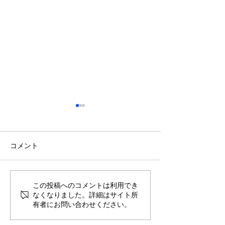
コメント
築22年マンション｜水ま
【子育て世代】
この投稿へのコメントは利用でき
なくなりました。詳細はサイト所
わりと内装を一新したリ
ション フルリ
有者にお問い合わせください。
フォーム